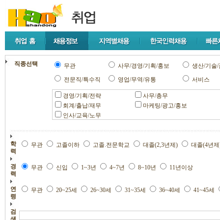
직종선택
무관
사무/경영/기획/홍보
생산/기술/
전문직/특수직
영업/무역/유통
서비스
경영/기획/전략
사무/총무
회계/출납/재무
마케팅/광고/홍보
인사/교육/노무
학
무관
고졸이하
고졸.전문학교
대졸(2,3년제)
대졸(4년제
력
경
무관
신입
1~3년
4~7년
8~10년
11년이상
력
연
무관
20~25세
26~30세
31~35세
36~40세
41~45세
령
검
색