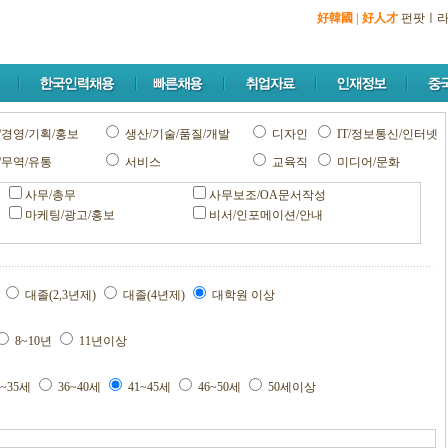
好韓國
|
好人才
펀팟
ㅣ
/경영/기획/홍보
생산/기술/품질/개발
디자인
IT/정보통신/인터넷
/무역/유통
서비스
교육직
미디어/문화
사무/총무
사무보조/OA문서작성
마케팅/광고/홍보
비서/인포메이션/안내
교
대졸(2,3년제)
대졸(4년제)
대학원 이상
8~10년
11년이상
1~35세
36~40세
41~45세
46~50세
50세이상