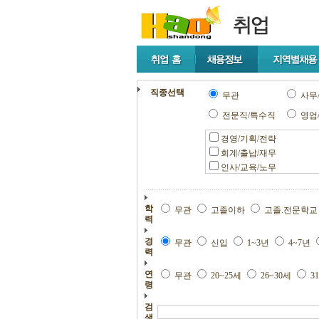
직종선택
무관
사무
전문직/특수직
영업
경영/기획/전략
회계/출납/재무
인사/교육/노무
학
무관
고졸이하
고졸.전문학
력
경
무관
신입
1~3년
4~7년
력
연
무관
20~25세
26~30세
3
령
검
색