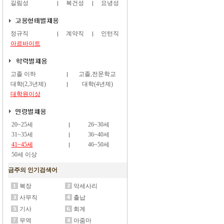
길림성
복건성
요녕성
정규직
계약직
인턴직
아르바이트
고졸 이하
고졸,전문학교
대학(2,3년제)
대학(4년제)
대학원이상
20~25세
26~30세
31~35세
36~40세
41~45세
46~50세
50세 이상
금주의 인기검색어
복장
악세사리
사무직
출납
기사
회계
무역
아줌마