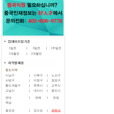
1일전
3일전
1주일전
1개월전
2개월전
청도지역
시남구
시북구
노산구
사방구
이창구
청양구
황도개발구
즉묵시
교주시
교남시
내서시
평도시
연대
위해
유방
제남
절강성
강소성
광동성