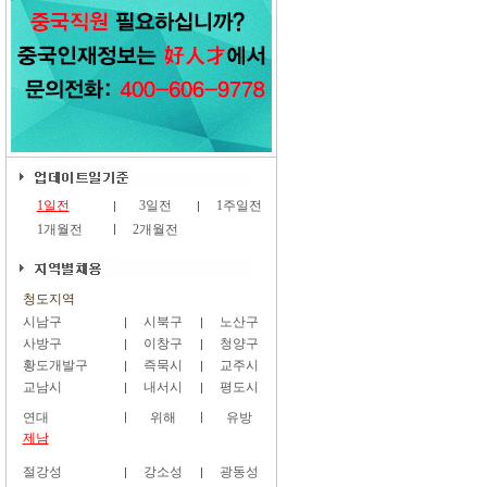
1일전
3일전
1주일전
1개월전
2개월전
청도지역
시남구
시북구
노산구
사방구
이창구
청양구
황도개발구
즉묵시
교주시
교남시
내서시
평도시
연대
위해
유방
제남
절강성
강소성
광동성