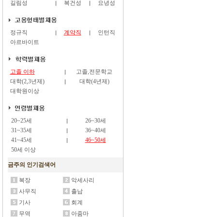
길림성
복건성
요녕성
정규직
계약직
인턴직
아르바이트
고졸 이하
고졸,전문학교
대학(2,3년제)
대학(4년제)
대학원이상
20~25세
26~30세
31~35세
36~40세
41~45세
46~50세
50세 이상
금주의 인기검색어
복장
악세사리
사무직
출납
기사
회계
무역
아줌마