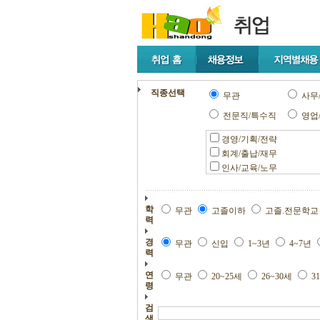
직종선택
무관
사무
전문직/특수직
영업
경영/기획/전략
회계/출납/재무
인사/교육/노무
학
무관
고졸이하
고졸.전문학
력
경
무관
신입
1~3년
4~7년
력
연
무관
20~25세
26~30세
3
령
검
색