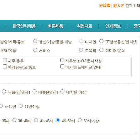
好韓國
|
好人才
펀팟
ㅣ
/경영/기획/홍보
생산/기술/품질/개발
디자인
IT/정보통신/인터넷
/무역/유통
서비스
교육직
미디어/문화
사무/총무
사무보조/OA문서작성
마케팅/광고/홍보
비서/인포메이션/안내
교
대졸(2,3년제)
대졸(4년제)
대학원 이상
8~10년
11년이상
1~35세
36~40세
41~45세
46~50세
50세이상