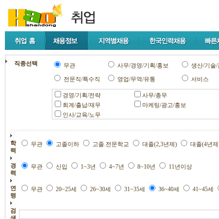
직종선택
무관
사무/경영/기획/홍보
생산/기술/
전문직/특수직
영업/무역/유통
서비스
경영/기획/전략
사무/총무
회계/출납/재무
마케팅/광고/홍보
인사/교육/노무
학
무관
고졸이하
고졸.전문학교
대졸(2,3년제)
대졸(4년제
력
경
무관
신입
1~3년
4~7년
8~10년
11년이상
력
연
무관
20~25세
26~30세
31~35세
36~40세
41~45세
령
검
색