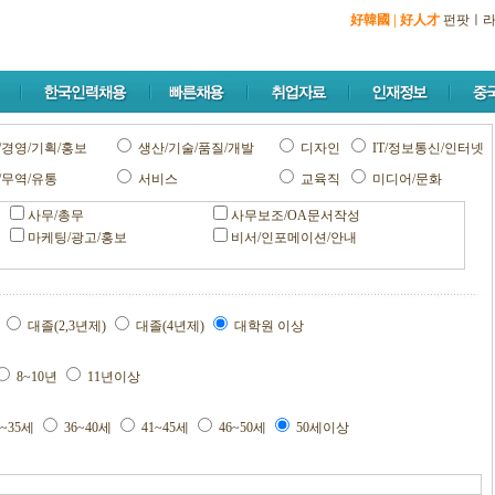
好韓國
|
好人才
펀팟
ㅣ
/경영/기획/홍보
생산/기술/품질/개발
디자인
IT/정보통신/인터넷
/무역/유통
서비스
교육직
미디어/문화
사무/총무
사무보조/OA문서작성
마케팅/광고/홍보
비서/인포메이션/안내
교
대졸(2,3년제)
대졸(4년제)
대학원 이상
8~10년
11년이상
1~35세
36~40세
41~45세
46~50세
50세이상