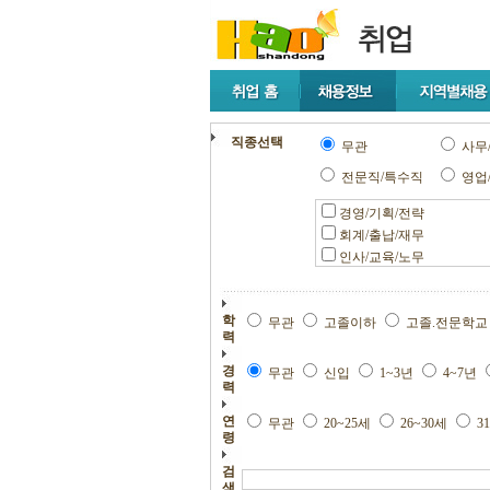
직종선택
무관
사무
전문직/특수직
영업
경영/기획/전략
회계/출납/재무
인사/교육/노무
학
무관
고졸이하
고졸.전문학
력
경
무관
신입
1~3년
4~7년
력
연
무관
20~25세
26~30세
3
령
검
색