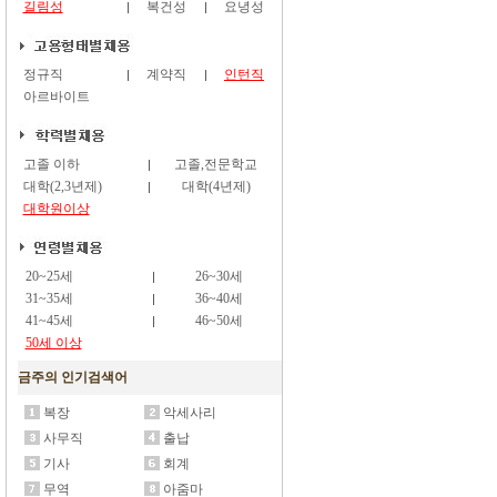
길림성
복건성
요녕성
정규직
계약직
인턴직
아르바이트
고졸 이하
고졸,전문학교
대학(2,3년제)
대학(4년제)
대학원이상
20~25세
26~30세
31~35세
36~40세
41~45세
46~50세
50세 이상
금주의 인기검색어
복장
악세사리
사무직
출납
기사
회계
무역
아줌마