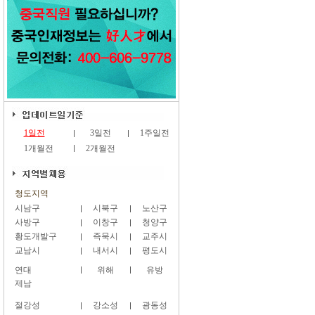
1일전
3일전
1주일전
1개월전
2개월전
청도지역
시남구
시북구
노산구
사방구
이창구
청양구
황도개발구
즉묵시
교주시
교남시
내서시
평도시
연대
위해
유방
제남
절강성
강소성
광동성