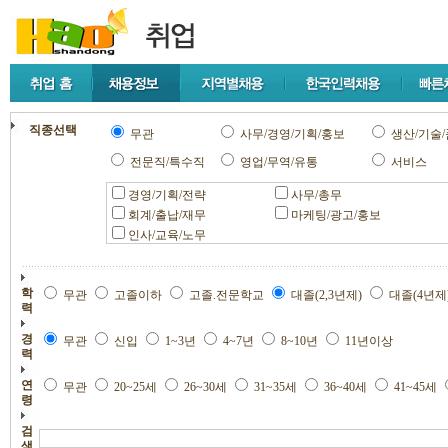
직종선택
무관
사무/경영/기획/홍보
생산/기술/
전문직/특수직
영업/무역/유통
서비스
경영/기획/전략
사무/총무
회계/출납/재무
마케팅/광고/홍보
인사/교육/노무
학
무관
고졸이하
고졸.전문학교
대졸(2,3년제)
대졸(4년제
력
경
무관
신입
1~3년
4~7년
8~10년
11년이상
력
연
무관
20~25세
26~30세
31~35세
36~40세
41~45세
령
검
색