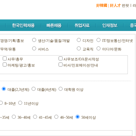
好韓國
|
好人才
펀팟
ㅣ
/경영/기획/홍보
생산/기술/품질/개발
디자인
IT/정보통신/인터넷
/무역/유통
서비스
교육직
미디어/문화
사무/총무
사무보조/OA문서작성
마케팅/광고/홍보
비서/인포메이션/안내
교
대졸(2,3년제)
대졸(4년제)
대학원 이상
8~10년
11년이상
1~35세
36~40세
41~45세
46~50세
50세이상