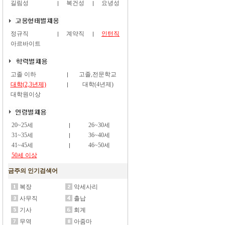
길림성
복건성
요녕성
정규직
계약직
인턴직
아르바이트
고졸 이하
고졸,전문학교
대학(2,3년제)
대학(4년제)
대학원이상
20~25세
26~30세
31~35세
36~40세
41~45세
46~50세
50세 이상
금주의 인기검색어
복장
악세사리
사무직
출납
기사
회계
무역
아줌마