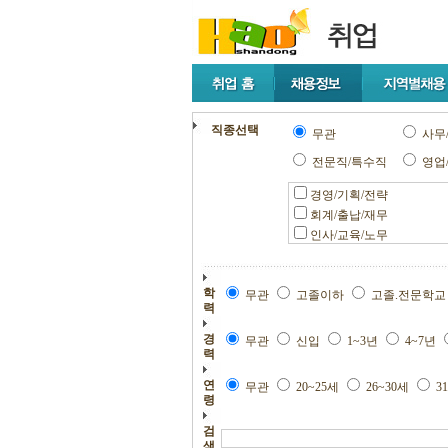
직종선택
무관
사무
전문직/특수직
영업
경영/기획/전략
회계/출납/재무
인사/교육/노무
학
무관
고졸이하
고졸.전문학
력
경
무관
신입
1~3년
4~7년
력
연
무관
20~25세
26~30세
3
령
검
색