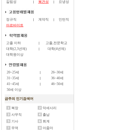
길림성
복건성
요녕성
정규직
계약직
인턴직
아르바이트
고졸 이하
고졸,전문학교
대학(2,3년제)
대학(4년제)
대학원이상
20~25세
26~30세
31~35세
36~40세
41~45세
46~50세
50세 이상
금주의 인기검색어
복장
악세사리
사무직
출납
기사
회계
무역
아줌마