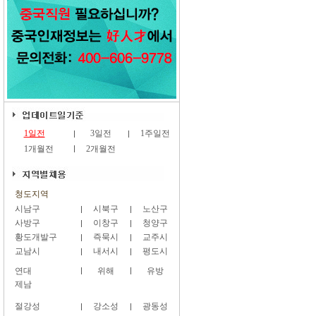
1일전
3일전
1주일전
1개월전
2개월전
청도지역
시남구
시북구
노산구
사방구
이창구
청양구
황도개발구
즉묵시
교주시
교남시
내서시
평도시
연대
위해
유방
제남
절강성
강소성
광동성