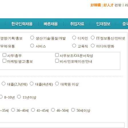
好韓國
|
好人才
펀팟
ㅣ
/경영/기획/홍보
생산/기술/품질/개발
디자인
IT/정보통신/인터넷
/무역/유통
서비스
교육직
미디어/문화
사무/총무
사무보조/OA문서작성
마케팅/광고/홍보
비서/인포메이션/안내
교
대졸(2,3년제)
대졸(4년제)
대학원 이상
8~10년
11년이상
1~35세
36~40세
41~45세
46~50세
50세이상