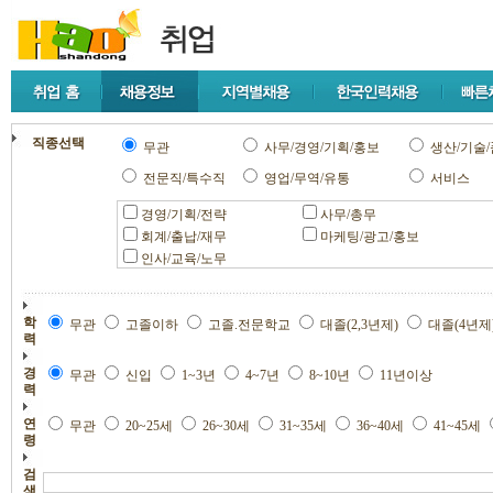
직종선택
무관
사무/경영/기획/홍보
생산/기술/
전문직/특수직
영업/무역/유통
서비스
경영/기획/전략
사무/총무
회계/출납/재무
마케팅/광고/홍보
인사/교육/노무
학
무관
고졸이하
고졸.전문학교
대졸(2,3년제)
대졸(4년제
력
경
무관
신입
1~3년
4~7년
8~10년
11년이상
력
연
무관
20~25세
26~30세
31~35세
36~40세
41~45세
령
검
색