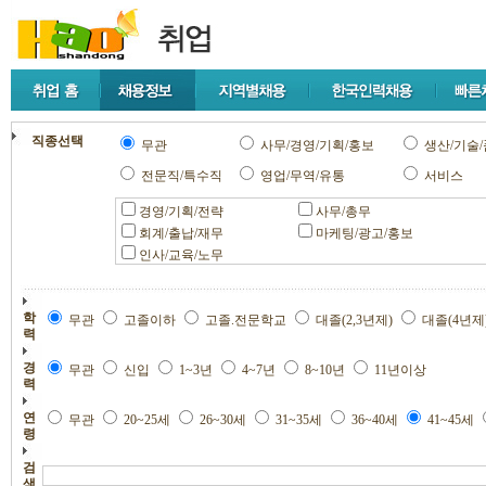
직종선택
무관
사무/경영/기획/홍보
생산/기술/
전문직/특수직
영업/무역/유통
서비스
경영/기획/전략
사무/총무
회계/출납/재무
마케팅/광고/홍보
인사/교육/노무
학
무관
고졸이하
고졸.전문학교
대졸(2,3년제)
대졸(4년제
력
경
무관
신입
1~3년
4~7년
8~10년
11년이상
력
연
무관
20~25세
26~30세
31~35세
36~40세
41~45세
령
검
색