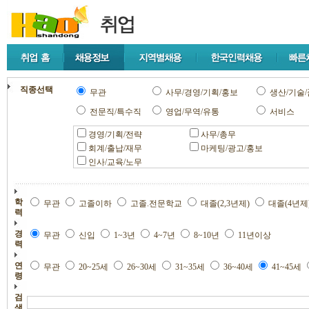
직종선택
무관
사무/경영/기획/홍보
생산/기술/
전문직/특수직
영업/무역/유통
서비스
경영/기획/전략
사무/총무
회계/출납/재무
마케팅/광고/홍보
인사/교육/노무
학
무관
고졸이하
고졸.전문학교
대졸(2,3년제)
대졸(4년제
력
경
무관
신입
1~3년
4~7년
8~10년
11년이상
력
연
무관
20~25세
26~30세
31~35세
36~40세
41~45세
령
검
색