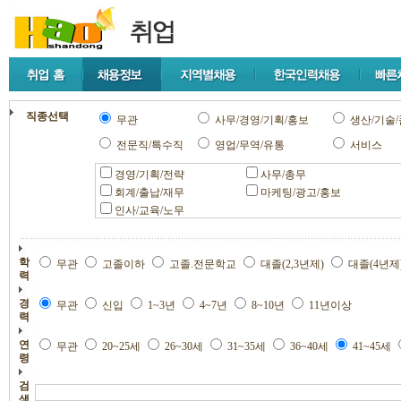
직종선택
무관
사무/경영/기획/홍보
생산/기술/
전문직/특수직
영업/무역/유통
서비스
경영/기획/전략
사무/총무
회계/출납/재무
마케팅/광고/홍보
인사/교육/노무
학
무관
고졸이하
고졸.전문학교
대졸(2,3년제)
대졸(4년제
력
경
무관
신입
1~3년
4~7년
8~10년
11년이상
력
연
무관
20~25세
26~30세
31~35세
36~40세
41~45세
령
검
색