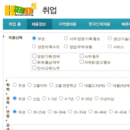
직종선택
무관
사무/경영/기획/홍보
생산/기술/
전문직/특수직
영업/무역/유통
서비스
경영/기획/전략
사무/총무
회계/출납/재무
마케팅/광고/홍보
인사/교육/노무
학
무관
고졸이하
고졸.전문학교
대졸(2,3년제)
대졸(4년제
력
경
무관
신입
1~3년
4~7년
8~10년
11년이상
력
연
무관
20~25세
26~30세
31~35세
36~40세
41~45세
령
검
색