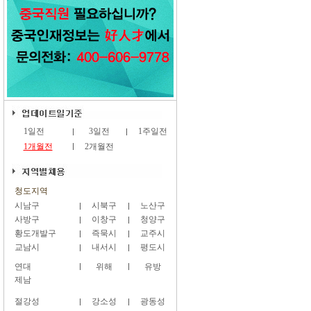
1일전
3일전
1주일전
1개월전
2개월전
청도지역
시남구
시북구
노산구
사방구
이창구
청양구
황도개발구
즉묵시
교주시
교남시
내서시
평도시
연대
위해
유방
제남
절강성
강소성
광동성