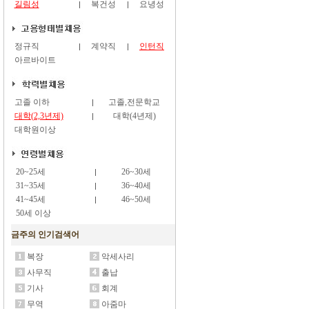
길림성
복건성
요녕성
정규직
계약직
인턴직
아르바이트
고졸 이하
고졸,전문학교
대학(2,3년제)
대학(4년제)
대학원이상
20~25세
26~30세
31~35세
36~40세
41~45세
46~50세
50세 이상
금주의 인기검색어
복장
악세사리
사무직
출납
기사
회계
무역
아줌마