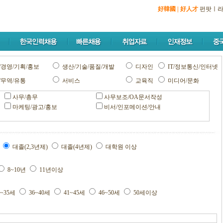
好韓國
|
好人才
펀팟
ㅣ
/경영/기획/홍보
생산/기술/품질/개발
디자인
IT/정보통신/인터넷
/무역/유통
서비스
교육직
미디어/문화
사무/총무
사무보조/OA문서작성
마케팅/광고/홍보
비서/인포메이션/안내
교
대졸(2,3년제)
대졸(4년제)
대학원 이상
8~10년
11년이상
1~35세
36~40세
41~45세
46~50세
50세이상