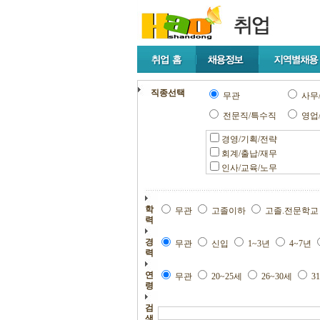
직종선택
무관
사무
전문직/특수직
영업
경영/기획/전략
회계/출납/재무
인사/교육/노무
학
무관
고졸이하
고졸.전문학
력
경
무관
신입
1~3년
4~7년
력
연
무관
20~25세
26~30세
3
령
검
색