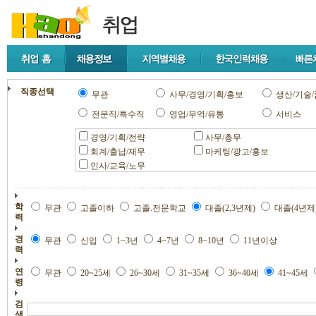
직종선택
무관
사무/경영/기획/홍보
생산/기술/
전문직/특수직
영업/무역/유통
서비스
경영/기획/전략
사무/총무
회계/출납/재무
마케팅/광고/홍보
인사/교육/노무
학
무관
고졸이하
고졸.전문학교
대졸(2,3년제)
대졸(4년제
력
경
무관
신입
1~3년
4~7년
8~10년
11년이상
력
연
무관
20~25세
26~30세
31~35세
36~40세
41~45세
령
검
색