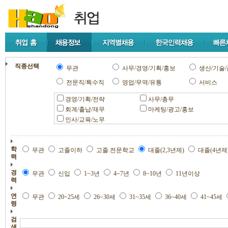
직종선택
무관
사무/경영/기획/홍보
생산/기술/
전문직/특수직
영업/무역/유통
서비스
경영/기획/전략
사무/총무
회계/출납/재무
마케팅/광고/홍보
인사/교육/노무
학
무관
고졸이하
고졸.전문학교
대졸(2,3년제)
대졸(4년제
력
경
무관
신입
1~3년
4~7년
8~10년
11년이상
력
연
무관
20~25세
26~30세
31~35세
36~40세
41~45세
령
검
색