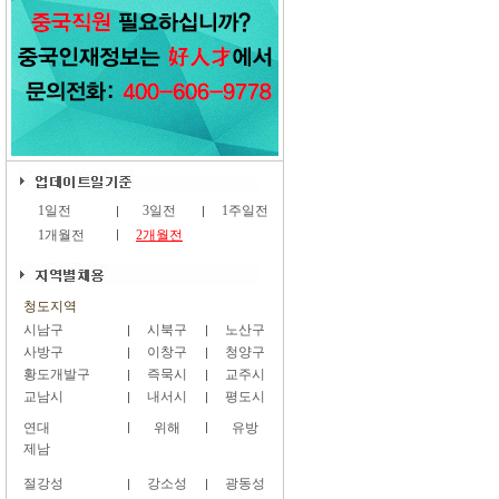
1일전
3일전
1주일전
1개월전
2개월전
청도지역
시남구
시북구
노산구
사방구
이창구
청양구
황도개발구
즉묵시
교주시
교남시
내서시
평도시
연대
위해
유방
제남
절강성
강소성
광동성