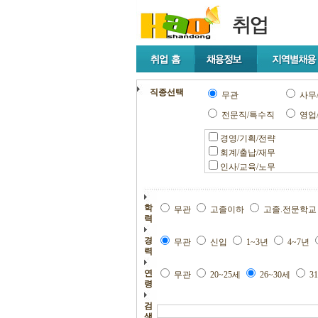
직종선택
무관
사무
전문직/특수직
영업
경영/기획/전략
회계/출납/재무
인사/교육/노무
학
무관
고졸이하
고졸.전문학
력
경
무관
신입
1~3년
4~7년
력
연
무관
20~25세
26~30세
3
령
검
색