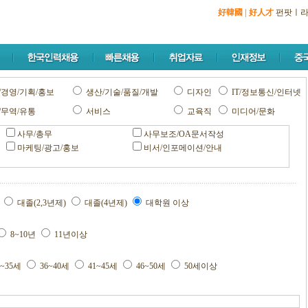
好韓國
|
好人才
펀팟
ㅣ
/경영/기획/홍보
생산/기술/품질/개발
디자인
IT/정보통신/인터넷
/무역/유통
서비스
교육직
미디어/문화
사무/총무
사무보조/OA문서작성
마케팅/광고/홍보
비서/인포메이션/안내
교
대졸(2,3년제)
대졸(4년제)
대학원 이상
8~10년
11년이상
1~35세
36~40세
41~45세
46~50세
50세이상