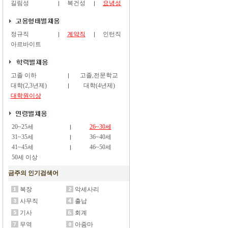
길림성
복건성
요녕성
정규직
계약직
인턴직
아르바이트
고졸 이하
고졸,전문학교
대학(2,3년제)
대학(4년제)
대학원이상
20~25세
26~30세
31~35세
36~40세
41~45세
46~50세
50세 이상
금주의 인기검색어
복장
악세사리
사무직
출납
기사
회계
무역
아줌마